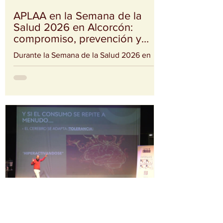
la alcaldesa de Alcorcón, Candelaria
APLAA en la Semana de la
Salud 2026 en Alcorcón:
compromiso, prevención y
acompañamiento
Durante la Semana de la Salud 2026 en
Alcorcón, desde APLAA hemos tenido el
privilegio de participar activamente en una
iniciativa que reúne a entidades,
profesionales y ciudadanía con un
objetivo común: cuidar la salud desde la
prevención y el acompañamiento. A lo
largo de estos días, hemos desarrollado
tres acciones clave: 🔹 Mesa informativa
en la puerta del Ayuntamiento de
Alcorcón Compartiendo información,
escuchando y acercando nuestra labor a
vecinos y vecinas en un es
Ponencia 40 Aniversario
APLAA