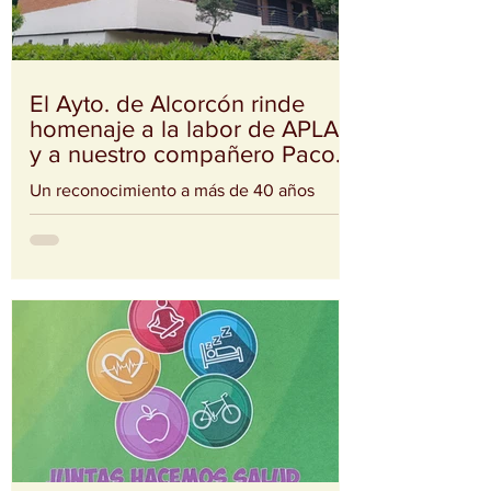
El Ayto. de Alcorcón rinde
homenaje a la labor de APLAA
y a nuestro compañero Paco
Albarrán
Un reconocimiento a más de 40 años
dedicados a acompañar a personas y
familias de nuestro municipio. Nuestra
sede pasó a denominarse oficialmente:
“Centro de Rehabilitación Paco Albarrán –
APLAA” Un reconocimiento
profundamente merecido a nuestro
compañero Paco Albarrán, quien lleva más
de tres décadas dedicando su vida a
acompañar, apoyar y ayudar a personas
con problemas de alcoholismo y a sus
familias. El acto contó con la presencia de