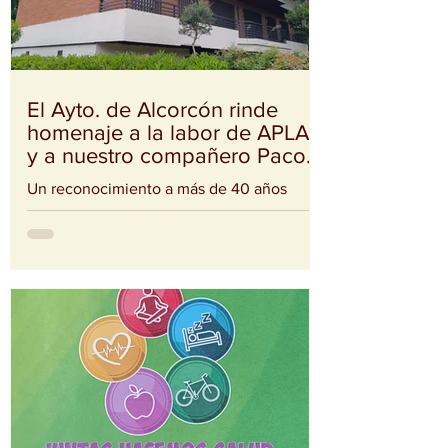
El Ayto. de Alcorcón rinde
homenaje a la labor de APLAA
y a nuestro compañero Paco
Albarrán
Un reconocimiento a más de 40 años
dedicados a acompañar a personas y
familias de nuestro municipio. Nuestra
sede pasó a denominarse oficialmente:
“Centro de Rehabilitación Paco Albarrán –
APLAA” Un reconocimiento
profundamente merecido a nuestro
compañero Paco Albarrán, quien lleva más
de tres décadas dedicando su vida a
acompañar, apoyar y ayudar a personas
con problemas de alcoholismo y a sus