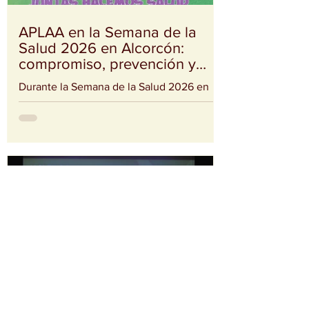
familias. El acto contó con la presencia de
la alcaldesa de Alcorcón, Candelaria
APLAA en la Semana de la
Salud 2026 en Alcorcón:
compromiso, prevención y
acompañamiento
Durante la Semana de la Salud 2026 en
Alcorcón, desde APLAA hemos tenido el
privilegio de participar activamente en una
iniciativa que reúne a entidades,
profesionales y ciudadanía con un
objetivo común: cuidar la salud desde la
prevención y el acompañamiento. A lo
largo de estos días, hemos desarrollado
tres acciones clave: 🔹 Mesa informativa
en la puerta del Ayuntamiento de
Alcorcón Compartiendo información,
escuchando y acercando nuestra labor a
vecinos y vecinas en un es
Ponencia 40 Aniversario