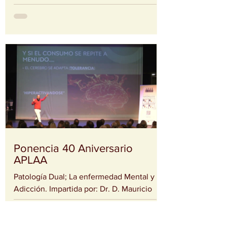
Alcorcón, desde APLAA hemos tenido el
privilegio de participar activamente en una
iniciativa que reúne a entidades,
profesionales y ciudadanía con un
objetivo común: cuidar la salud desde la
prevención y el acompañamiento. A lo
largo de estos días, hemos desarrollado
tres acciones clave: 🔹 Mesa informativa
en la puerta del Ayuntamiento de
Alcorcón Compartiendo información,
escuchando y acercando nuestra labor a
vecinos y vecinas en un es
Ponencia 40 Aniversario
APLAA
Patología Dual; La enfermedad Mental y La
Adicción. Impartida por: Dr. D. Mauricio
Vaughan Jurado