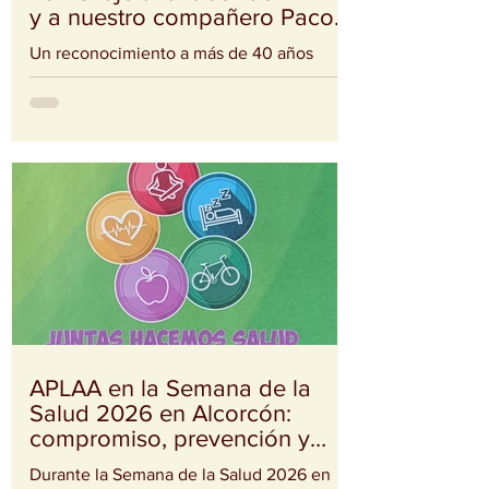
y a nuestro compañero Paco
Albarrán
Un reconocimiento a más de 40 años
dedicados a acompañar a personas y
familias de nuestro municipio. Nuestra
sede pasó a denominarse oficialmente:
“Centro de Rehabilitación Paco Albarrán –
APLAA” Un reconocimiento
profundamente merecido a nuestro
compañero Paco Albarrán, quien lleva más
de tres décadas dedicando su vida a
acompañar, apoyar y ayudar a personas
con problemas de alcoholismo y a sus
familias. El acto contó con la presencia de
la alcaldesa de Alcorcón, Candelaria
APLAA en la Semana de la
Salud 2026 en Alcorcón:
compromiso, prevención y
acompañamiento
Durante la Semana de la Salud 2026 en