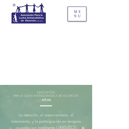
ME
NU
ASOCIACIÓN
PARA LA LUCHA ANTIALCOHÓLICA DE ALCORCÓN
APLAA
La atención, el asesoramiento, el
tratamiento,
y la participación
en terapias
grupales son totalmente GRATUÍTOS