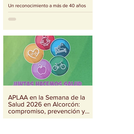
y a nuestro compañero Paco
Albarrán
Un reconocimiento a más de 40 años
dedicados a acompañar a personas y
familias de nuestro municipio. Nuestra
sede pasó a denominarse oficialmente:
“Centro de Rehabilitación Paco Albarrán –
APLAA” Un reconocimiento
profundamente merecido a nuestro
compañero Paco Albarrán, quien lleva más
de tres décadas dedicando su vida a
acompañar, apoyar y ayudar a personas
con problemas de alcoholismo y a sus
familias. El acto contó con la presencia de
la alcaldesa de Alcorcón, Candelaria
APLAA en la Semana de la
Salud 2026 en Alcorcón:
compromiso, prevención y
acompañamiento
Durante la Semana de la Salud 2026 en