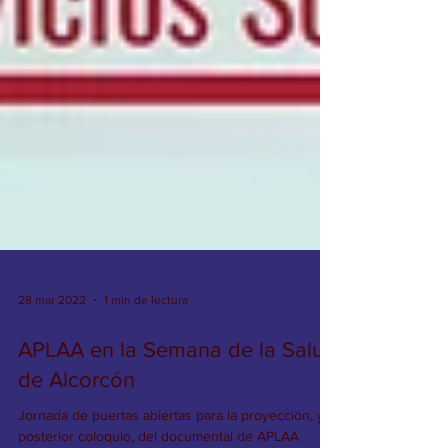
28 mar 2022
1 min de lectura
APLAA en la Semana de la Salud
de Alcorcón
Jornada de puertas abiertas para la proyección, y