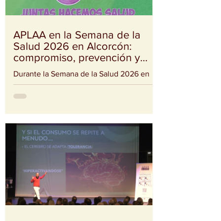
con problemas de alcoholismo y a sus
familias. El acto contó con la presencia de
la alcaldesa de Alcorcón, Candelaria
APLAA en la Semana de la
Salud 2026 en Alcorcón:
compromiso, prevención y
acompañamiento
Durante la Semana de la Salud 2026 en
Alcorcón, desde APLAA hemos tenido el
privilegio de participar activamente en una
iniciativa que reúne a entidades,
profesionales y ciudadanía con un
objetivo común: cuidar la salud desde la
prevención y el acompañamiento. A lo
largo de estos días, hemos desarrollado
tres acciones clave: 🔹 Mesa informativa
en la puerta del Ayuntamiento de
Alcorcón Compartiendo información,
escuchando y acercando nuestra labor a
vecinos y vecinas en un es