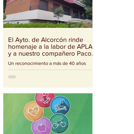
El Ayto. de Alcorcón rinde
homenaje a la labor de APLAA
y a nuestro compañero Paco
Albarrán
Un reconocimiento a más de 40 años
dedicados a acompañar a personas y
familias de nuestro municipio. Nuestra
sede pasó a denominarse oficialmente:
“Centro de Rehabilitación Paco Albarrán –
APLAA” Un reconocimiento
profundamente merecido a nuestro
compañero Paco Albarrán, quien lleva más
de tres décadas dedicando su vida a
acompañar, apoyar y ayudar a personas