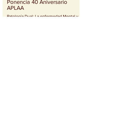
Ponencia 40 Aniversario
APLAA
Patología Dual; La enfermedad Mental y La
Adicción. Impartida por: Dr. D. Mauricio
Vaughan Jurado
XLIV Jornadas sobre
Alcoholismo en Alcorcón