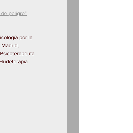
 de peligro”
cología por la 
 Madrid, 
Psicoterapeuta 
Hudeterapia.