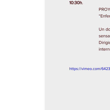
10:30h
. 
PROY
“Enfe
Un do
sensa
Dirigi
inter
https://vimeo.com/642