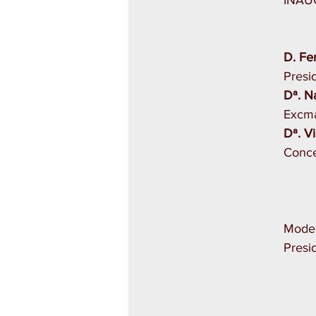
INAU
D. Fe
Presi
Dª. N
Excma
Dª. V
Conce
Moder
Presi