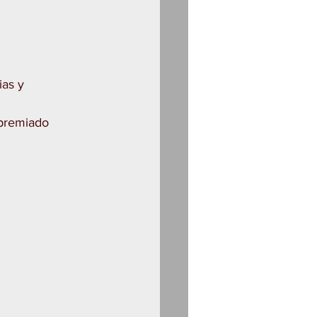
as y 
 premiado 