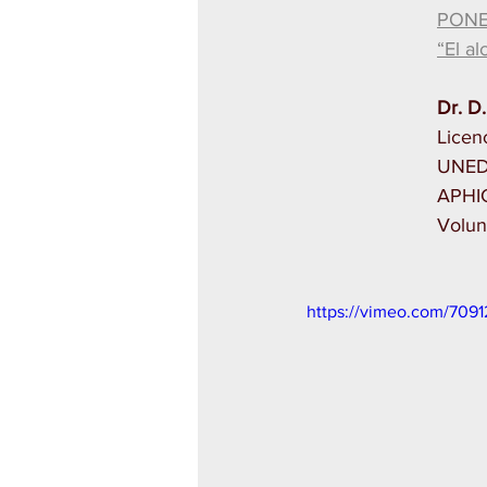
PONE
“El a
Dr. D
Licen
UNED;
APHIC
Volun
https://vimeo.com/7091