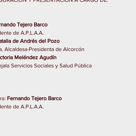
GURACIÓN Y PRESENTACIÓN A CARGO DE:
rnando Tejero Barco
dente de A.P.L.A.A.
atalia de Andrés del Pozo
. Alcaldesa-Presidenta de Alcorcón
ictoria Meléndez Agudín
jala Servicios Sociales y Salud Pública
a: 
Fernando Tejero Barco
dente de A.P.L.A.A.